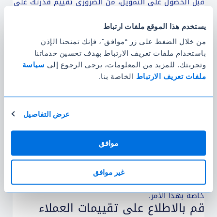
قبل الحصول على التمويل، من الضروري تقييم قدرتك على
السداد بصدق وواقعية، وتحديد المبلغ الشهري الذي
يستخدم هذا الموقع ملفات ارتباط
يمكنك الالتزام به. كما تقيّم الجهة الممولة ذلك من خلال
دخل العميل والتزاماته المالية، لضمان تمويل آمن
من خلال الضغط على زر “موافق"، فإنك تمنحنا الإذن
باستخدام ملفات تعريف الارتباط بهدف تحسين خدماتنا
ومستدام.
قم بزيارة الموقع الإلكتروني
وتجربتك. للمزيد من المعلومات، يرجى الرجوع إلى
سياسة
للمؤسسة المموِّلة
ملفات تعريف الارتباط
الخاصة بنا.
قم بزيارة
الموقع الإلكتروني
للمؤسسة المموِّلة واطلع
على الخيارات التمويلية المتاحة لك ومزايا التمويل
عرض التفاصيل
وشروطه. وقم بالاستعانة بحاسبة التمويل الشخصي أو
بحاسبة التمويل العقاري
واختبر من خلالهما التمويل
موافق
الأنسب لك قبل التوجه إلى المؤسسة وحسم خيارك
بالاتفاق معها بشكل نهائي على مبلغ التمويل. وأما إذا
غير موافق
كان التمويل هو
تمويل لشركة أو منشأة
فهناك صفحة
خاصة بهذا الأمر.
قم بالاطلاع على تقييمات العملاء