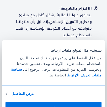
الالتزام بالشريعة:
تتوافق حلولنا المالية بشكل كامل مع مبادئ
ومعايير التمويل الإسلامي.إنك تق بأن منتجاتنا
متوافقة مع أحكام الشريعة الإسلامية إذا قمت
باستخدام خدماتنا.
الأنشطة المحظورة:
يستخدم هذا الموقع ملفات ارتباط
أنت توافق على عدم المشاركة في أي إجراء ينتهك
من خلال الضغط على زر “موافق"، فإنك تمنحنا الإذن
القوانين أو اللوائح المعمول بها أو مبادئ التمويل
باستخدام ملفات تعريف الارتباط بهدف تحسين خدماتنا
الإسلامي. يضمن ذلك الأنشطة المحظورة مثل
وتجربتك. للمزيد من المعلومات، يرجى الرجوع إلى
سياسة
السلوك الاحتيالي أو الاستخدام غير المصرح به
ملفات تعريف الارتباط
الخاصة بنا.
لخدماتنا أو أي إجراء قد يضر بسمعتنا.
حدود المسؤولية:
عرض التفاصيل
أملاك العالمية ملتزمة بتقديم معلومات دقيقة
وحديثة ولكننا لا نضمن دقة المحتوى الخاص بنا أو